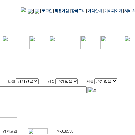
|
|
|
로그인
|
회원가입
|
장바구니
|
가격안내
|
마이페이지
|
서비
나이
신장
체중
경력모델
FM-018558